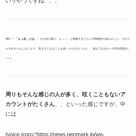
いうやつですね、、。
※1‥‥「よっ友」とは、、
その名の通り「よっ！」と挨拶するぐらいの関係性の知人のこと。そのう
ちそれすらもしなくなり、気まずくなることも多いとか少ないとか、、覚えておきたい大学生用語の
一つ。
周りもそんな感じの人が多く、呟くこともないア
カウントがたくさん
、、といった感じですが、中
には
[voice icon=”https://news.penmark.jp/wp-