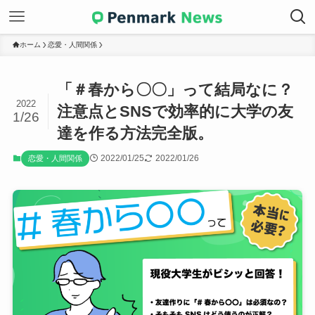
ホーム
恋愛・人間関係
「＃春から〇〇」って結局なに？
2022
注意点とSNSで効率的に大学の友
1/26
達を作る方法完全版。
2022/01/25
2022/01/26
恋愛・人間関係