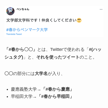
「#春から〇〇」
とは、Twitterで使われる「
#(ハッ
シュタグ)
」と、
それを使ったツイート
のこと。
〇〇
の部分には
大学名
が入り、
慶應義塾大学→
「#春から慶應」
早稲田大学→
「#春から早稲田」