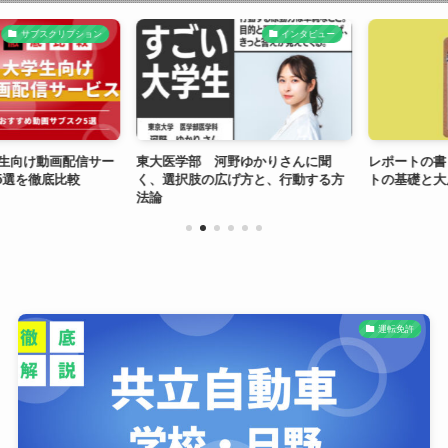
サブスクリプション
インタビュー
生向け動画配信サー
東大医学部 河野ゆかりさんに聞
レポートの書き方
を徹底比較
く、選択肢の広げ方と、行動する方
トの基礎と大原
法論
運転免許