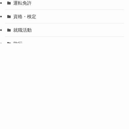
運転免許
資格・検定
就職活動
旅行
サブスクリプション
インタビュー
学事情報
キャンパスライフ
グルメ
恋愛・人間関係