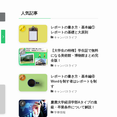
人気記事
レポートの書き方・基本編①
レポートの基礎と大原則
キャンパスライフ
【大学生の特権】学生証で無料
になる美術館・博物館まとめ完
全版！
キャンパスライフ
レポートの書き方・基本編④
Wordを制す者はレポートを制
す
キャンパスライフ
慶應大学経済学部Aタイプの進
級・卒業条件について解説！
学事情報