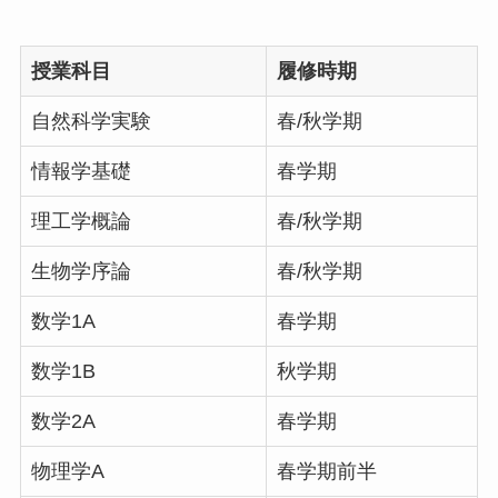
授業科目
履修時期
自然科学実験
春/秋学期
情報学基礎
春学期
理工学概論
春/秋学期
生物学序論
春/秋学期
数学1A
春学期
数学1B
秋学期
数学2A
春学期
物理学A
春学期前半