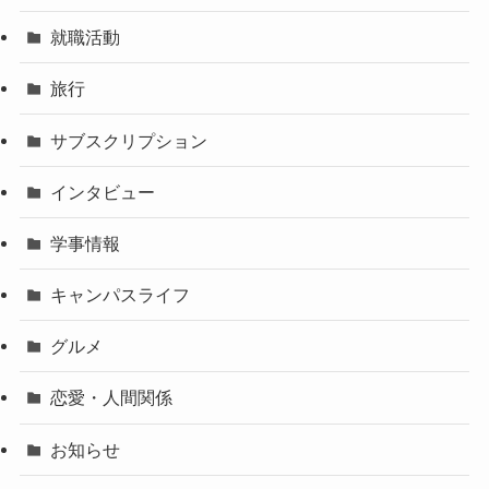
就職活動
旅行
サブスクリプション
インタビュー
学事情報
キャンパスライフ
グルメ
恋愛・人間関係
お知らせ