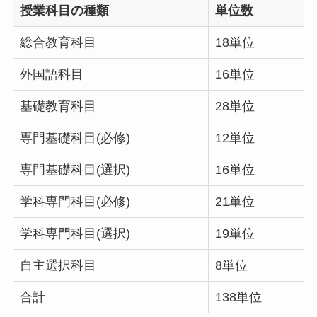
授業科目の種類
単位数
総合教育科目
18単位
外国語科目
16単位
基礎教育科目
28単位
専門基礎科目(必修)
12単位
専門基礎科目(選択)
16単位
学科専門科目(必修)
21単位
学科専門科目(選択)
19単位
自主選択科目
8単位
合計
138単位