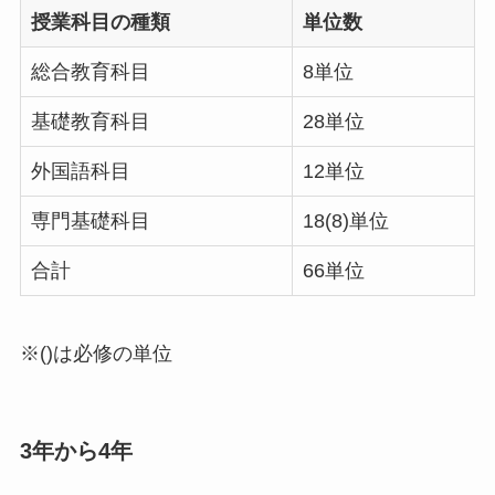
授業科目の種類
単位数
総合教育科目
8単位
基礎教育科目
28単位
外国語科目
12単位
専門基礎科目
18(8)単位
合計
66単位
※()は必修の単位
3年から4年