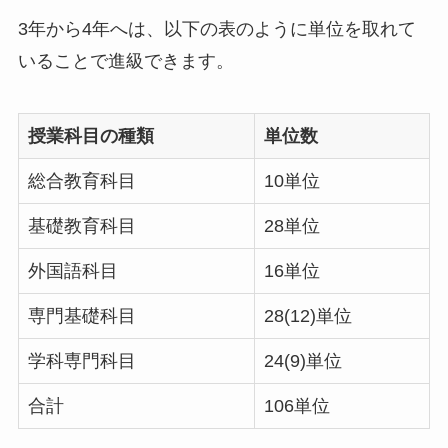
3年から4年へは、以下の表のように単位を取れて
いることで進級できます。
授業科目の種類
単位数
総合教育科目
10単位
基礎教育科目
28単位
外国語科目
16単位
専門基礎科目
28(12)単位
学科専門科目
24(9)単位
合計
106単位