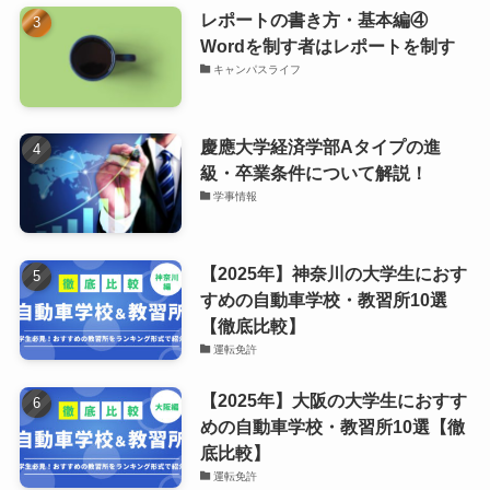
レポートの書き方・基本編④
Wordを制す者はレポートを制す
キャンパスライフ
慶應大学経済学部Aタイプの進
級・卒業条件について解説！
学事情報
【2025年】神奈川の大学生におす
すめの自動車学校・教習所10選
【徹底比較】
運転免許
【2025年】大阪の大学生におすす
めの自動車学校・教習所10選【徹
底比較】
運転免許