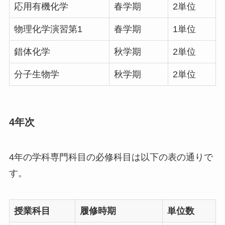
応用有機化学
春学期
2単位
物理化学演習第1
春学期
1単位
錯体化学
秋学期
2単位
分子生物学
秋学期
2単位
4年次
4年の学科専門科目の必修科目は以下の表の通りで
す。
授業科目
履修時期
単位数