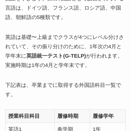
言語は、ドイツ語、フランス語、ロシア語、中国
語、朝鮮語の5種類です。
英語は基礎〜上級までクラスが4つにレベル分けさ
れていて、その振り分けのために、1年次の4月と
学年末に
英語統一テスト(G-TELP)
が行われます。
実施時期は1年の4月と学年末です。
下記表は、卒業までに取得する外国語科目一覧で
す。
授業科目科目
履修時期
履修学年
英語1
春学期
1年