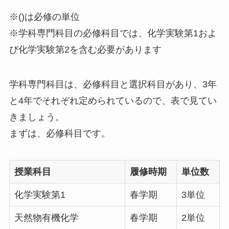
※()は必修の単位
※学科専門科目の必修科目では、化学実験第1およ
び化学実験第2を含む必要があります
学科専門科目は、必修科目と選択科目があり、3年
と4年でそれぞれ定められているので、表で見てい
きましょう。
まずは、必修科目です。
授業科目
履修時期
単位数
化学実験第1
春学期
3単位
天然物有機化学
春学期
2単位