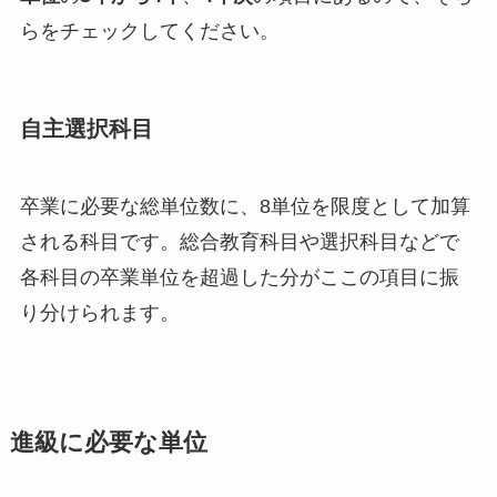
らをチェックしてください。
自主選択科目
卒業に必要な総単位数に、8単位を限度として加算
される科目です。総合教育科目や選択科目などで
各科目の卒業単位を超過した分がここの項目に振
り分けられます。
進級に必要な単位