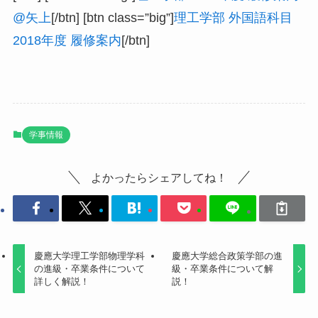
@矢上
[/btn] [btn class=”big”]
理工学部 外国語科目
2018年度 履修案内
[/btn]
学事情報
よかったらシェアしてね！
慶應大学理工学部物理学科
慶應大学総合政策学部の進
の進級・卒業条件について
級・卒業条件について解
詳しく解説！
説！