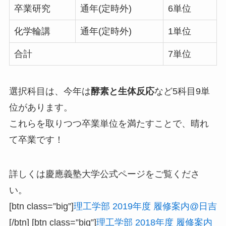
卒業研究
通年(定時外)
6単位
化学輪講
通年(定時外)
1単位
合計
7単位
選択科目は、今年は
酵素と生体反応
など5科目9単
位があります。
これらを取りつつ卒業単位を満たすことで、晴れ
て卒業です！
詳しくは慶應義塾大学公式ページをご覧くださ
い。
[btn class=”big”]
理工学部 2019年度 履修案内@日吉
[/btn] [btn class=”big”]
理工学部 2018年度 履修案内