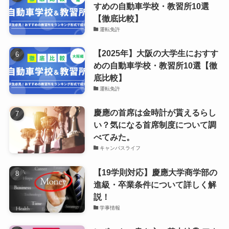
すめの自動車学校・教習所10選
【徹底比較】
運転免許
【2025年】大阪の大学生におすす
めの自動車学校・教習所10選【徹
底比較】
運転免許
慶應の首席は金時計が貰えるらし
い？気になる首席制度について調
べてみた。
キャンパスライフ
【19学則対応】慶應大学商学部の
進級・卒業条件について詳しく解
説！
学事情報