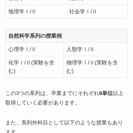
地理学Ⅰ/Ⅱ
社会学Ⅰ/Ⅱ
自然科学系列の授業例
心理学Ⅰ/Ⅱ
人類学Ⅰ/Ⅱ
化学Ⅰ/Ⅱ(実験を含
物理学Ⅰ/Ⅱ(実験を含
む)
む)
この3つの系列は、卒業までにそれぞれ
8単位
以上
取得していく必要があります。
また、系列外科目として以下のような授業もあり
ます。