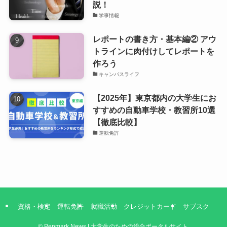
説！
学事情報
レポートの書き方・基本編② アウ
トラインに肉付けしてレポートを
作ろう
キャンパスライフ
【2025年】東京都内の大学生にお
すすめの自動車学校・教習所10選
【徹底比較】
運転免許
資格・検定
運転免許
就職活動
クレジットカード
サブスク
©
Penmark News | 大学生のための総合ポータルサイト.