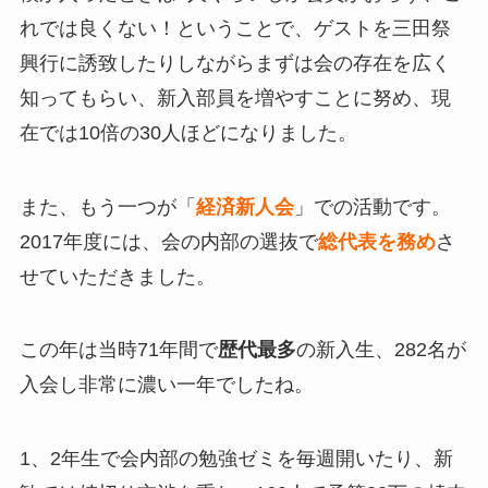
れでは良くない！ということで、ゲストを三田祭
興行に誘致したりしながらまずは会の存在を広く
知ってもらい、新入部員を増やすことに努め、現
在では10倍の30人ほどになりました。
また、もう一つが「
経済新人会
」での活動です。
2017年度には、会の内部の選抜で
総代表を務め
さ
せていただきました。
この年は当時71年間で
歴代最多
の新入生、282名が
入会し非常に濃い一年でしたね。
1、2年生で会内部の勉強ゼミを毎週開いたり、新