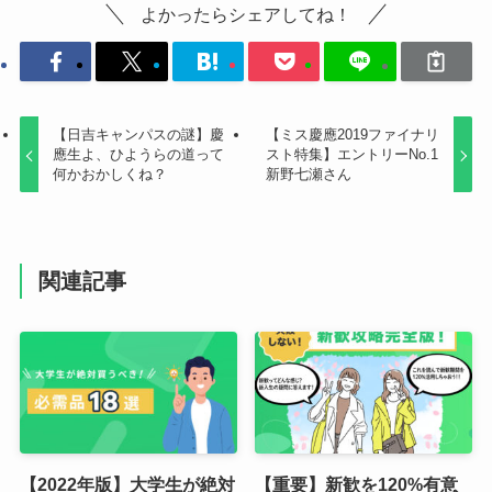
よかったらシェアしてね！
【日吉キャンパスの謎】慶
【ミス慶應2019ファイナリ
應生よ、ひようらの道って
スト特集】エントリーNo.1
何かおかしくね？
新野七瀬さん
関連記事
【2022年版】大学生が絶対
【重要】新歓を120%有意