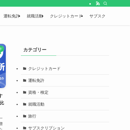
運転免許
就職活動
クレジットカード
サブスク
許
カテゴリー
クレジットカード
運転免許
資格・検定
す
比
就職活動
旅行
一
増
サブスクリプション
た