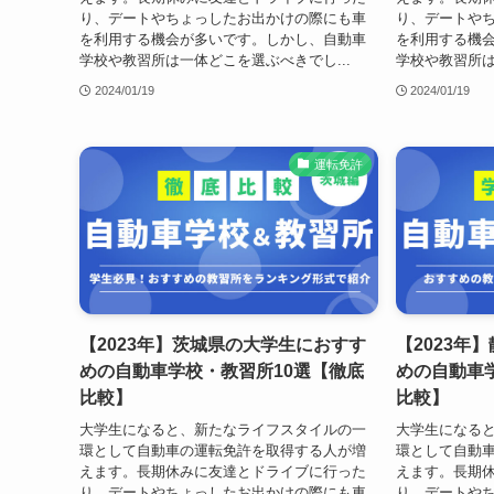
り、デートやちょっしたお出かけの際にも車
り、デートや
を利用する機会が多いです。しかし、自動車
を利用する機
学校や教習所は一体どこを選ぶべきでし...
学校や教習所は
2024/01/19
2024/01/19
運転免許
【2023年】茨城県の大学生におすす
【2023年
めの自動車学校・教習所10選【徹底
めの自動車
比較】
比較】
大学生になると、新たなライフスタイルの一
大学生になる
環として自動車の運転免許を取得する人が増
環として自動
えます。長期休みに友達とドライブに行った
えます。長期
り、デートやちょっしたお出かけの際にも車
り、デートや