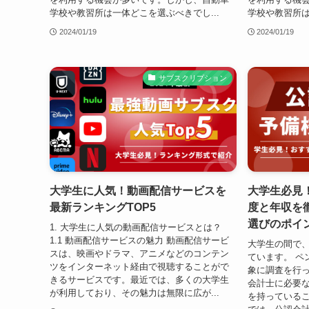
学校や教習所は一体どこを選ぶべきでし...
学校や教習所は
2024/01/19
2024/01/19
サブスクリプション
大学生に人気！動画配信サービスを
大学生必見
最新ランキングTOP5
度と年収を
選びのポイ
1. 大学生に人気の動画配信サービスとは？
1.1 動画配信サービスの魅力 動画配信サービ
大学生の間で
スは、映画やドラマ、アニメなどのコンテン
ています。 ペ
ツをインターネット経由で視聴することがで
象に調査を行っ
きるサービスです。最近では、多くの大学生
会計士に必要
が利用しており、その魅力は無限に広が...
を持っているこ