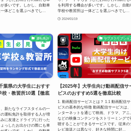
会が多いです。しかし、自動車
を利用する機会が多いです。しかし、自動
一体どこを選ぶべきでし...
学校や教習所は一体どこを選ぶべきでし...
2024/01/19
運転免許
サブスクリプショ
】千葉県の大学生におすす
【2025年】大学生向け動画配信サ
学校・教習所10選【徹底
ビスのおすすめ5選を徹底比較
1. 動画配信サービスとは？ 1.1 動画配信
ビスの基本的な特徴 動画配信サービスは
と、新たなライフスタイルの一
ンターネットを通じて映画、ドラマ、アニ
車の運転免許を取得する人が増
などの映像コンテンツをストリーミングで
休みに友達とドライブに行った
聴することができるサービスです。従来の
ちょっしたお出かけの際にも車
レビ放送とは異なり、好きな時間に好...
会が多いです。しかし、自動車