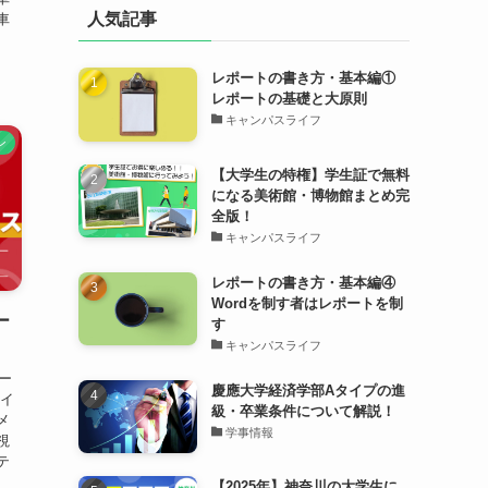
人気記事
車
レポートの書き方・基本編①
レポートの基礎と大原則
キャンパスライフ
ン
【大学生の特権】学生証で無料
になる美術館・博物館まとめ完
全版！
キャンパスライフ
レポートの書き方・基本編④
Wordを制す者はレポートを制
ー
す
キャンパスライフ
サー
慶應大学経済学部Aタイプの進
、イ
級・卒業条件について解説！
メ
学事情報
視
テ
【2025年】神奈川の大学生に