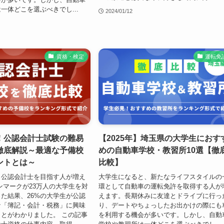
一体どこを選ぶべきでし...
2024/01/12
資格・検定
運転免
！公認会計士試験の難易
【2025年】埼玉県の大学生におす
徹底解説～最適な予備校
めの自動車学校・教習所10選【徹
ントとは～
比較】
、公認会計士を目指す人が増え
大学生になると、新たなライフスタイルの
ンマークが23万人の大学生を対
環として自動車の運転免許を取得する人が
た結果、26%の大学生が公認
えます。長期休みに友達とドライブに行っ
な「簿記・会計・税務」に興味
り、デートやちょっしたお出かけの際にも
とがわかりました。 この記事
を利用する機会が多いです。しかし、自動