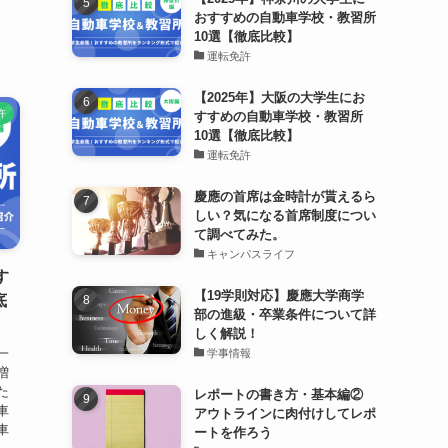
おすすめの自動車学校・教習所
10選【徹底比較】
運転免許
【2025年】大阪の大学生にお
許
すすめの自動車学校・教習所
10選【徹底比較】
運転免許
慶應の首席は金時計が貰えるら
しい？気になる首席制度につい
て調べてみた。
キャンパスライフ
す
【19学則対応】慶應大学商学
底
部の進級・卒業条件について詳
しく解説！
一
学事情報
増
た
レポートの書き方・基本編②
車
アウトラインに肉付けしてレポ
車
ートを作ろう