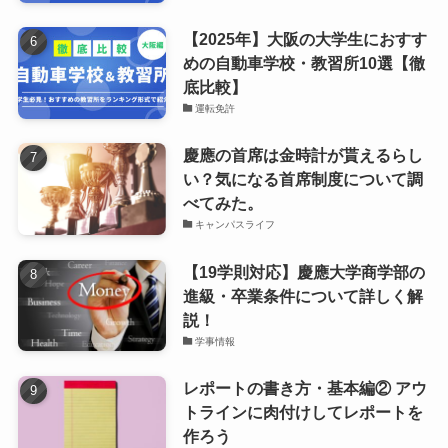
【2025年】大阪の大学生におすす
めの自動車学校・教習所10選【徹
底比較】
運転免許
慶應の首席は金時計が貰えるらし
い？気になる首席制度について調
べてみた。
キャンパスライフ
【19学則対応】慶應大学商学部の
進級・卒業条件について詳しく解
説！
学事情報
レポートの書き方・基本編② アウ
トラインに肉付けしてレポートを
作ろう