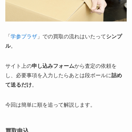
「
学参プラザ
」での買取の流れはいたって
シンプ
ル
。
サイト上の
申し込みフォーム
から査定の依頼を
し、必要事項を入力したらあとは段ボールに
詰め
て送るだけ
。
今回は簡単に順を追って解説します。
買取申込