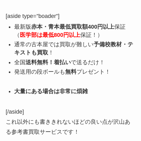
[aside type=”boader”]
最新版
赤本・青本最低買取額400円以上
保証
（
医学部は最低800円以上
保証！）
通常の古本屋では買取が難しい
予備校教材・テ
キストも買取
！
全国
送料無料！着払い
で送るだけ！
発送用の段ボールも
無料
プレゼント！
大量にある場合は非常に煩雑
[/aside]
これ以外にも書ききれないほどの良い点が沢山あ
る参考書買取サービスです！