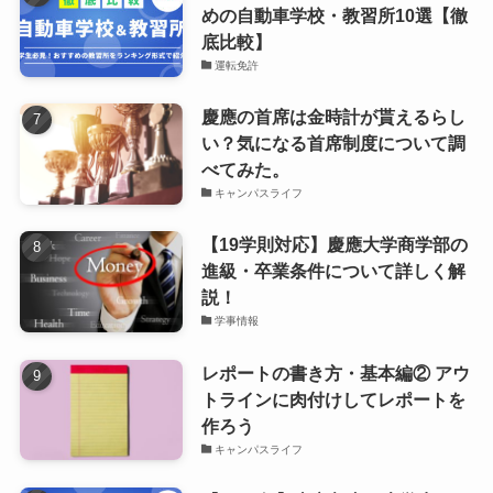
めの自動車学校・教習所10選【徹
底比較】
運転免許
慶應の首席は金時計が貰えるらし
い？気になる首席制度について調
べてみた。
キャンパスライフ
【19学則対応】慶應大学商学部の
進級・卒業条件について詳しく解
説！
学事情報
レポートの書き方・基本編② アウ
トラインに肉付けしてレポートを
作ろう
キャンパスライフ