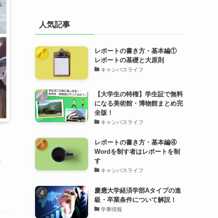
人気記事
レポートの書き方・基本編①
レポートの基礎と大原則
キャンパスライフ
【大学生の特権】学生証で無料
になる美術館・博物館まとめ完
全版！
キャンパスライフ
レポートの書き方・基本編④
Wordを制す者はレポートを制
ス
す
キャンパスライフ
慶應大学経済学部Aタイプの進
級・卒業条件について解説！
学事情報