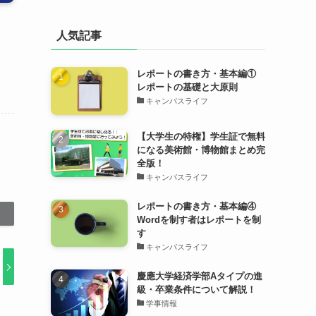
人気記事
レポートの書き方・基本編①
レポートの基礎と大原則
キャンパスライフ
【大学生の特権】学生証で無料
になる美術館・博物館まとめ完
全版！
キャンパスライフ
レポートの書き方・基本編④
Wordを制す者はレポートを制
す
キャンパスライフ
慶應大学経済学部Aタイプの進
級・卒業条件について解説！
学事情報