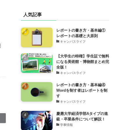
人気記事
レポートの書き方・基本編①
レポートの基礎と大原則
キャンパスライフ
楽
【大学生の特権】学生証で無料
になる美術館・博物館まとめ完
全版！
キャンパスライフ
レポートの書き方・基本編④
Wordを制す者はレポートを制
す
キャンパスライフ
慶應大学経済学部Aタイプの進
級・卒業条件について解説！
学事情報