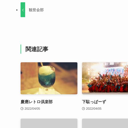
観世会部
関連記事
慶應レトロ倶楽部
下駄っぱーず
2022/04/05
2022/04/05