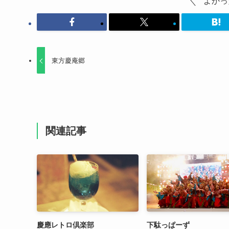
よかっ
東方慶庵郷
関連記事
慶應レトロ倶楽部
下駄っぱーず