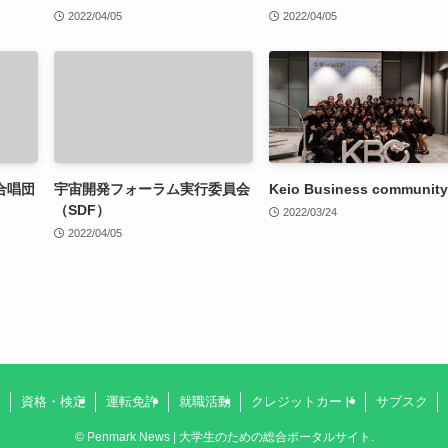
2022/04/05
2022/04/05
合唱団
宇宙開発フォーラム実行委員会
Keio Business community
（SDF）
2022/03/24
2022/04/05
資格・検定
運転免許
就職活動
クレジットカード
サブスク
©
Penmark News | 大学生のための総合ポータルサイト.