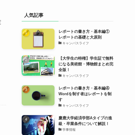
人気記事
度
レポートの書き方・基本編①
レポートの基礎と大原則
キャンパスライフ
【大学生の特権】学生証で無料
になる美術館・博物館まとめ完
全版！
キャンパスライフ
レポートの書き方・基本編④
Wordを制す者はレポートを制
す
キャンパスライフ
慶應大学経済学部Aタイプの進
級・卒業条件について解説！
学事情報