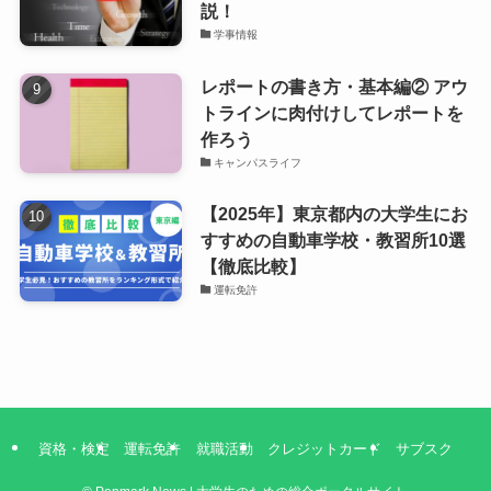
説！
学事情報
レポートの書き方・基本編② アウ
トラインに肉付けしてレポートを
作ろう
キャンパスライフ
【2025年】東京都内の大学生にお
すすめの自動車学校・教習所10選
【徹底比較】
運転免許
資格・検定
運転免許
就職活動
クレジットカード
サブスク