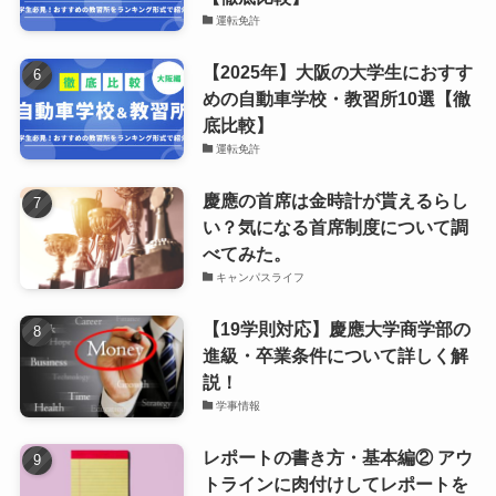
運転免許
【2025年】大阪の大学生におすす
めの自動車学校・教習所10選【徹
底比較】
運転免許
慶應の首席は金時計が貰えるらし
い？気になる首席制度について調
べてみた。
キャンパスライフ
【19学則対応】慶應大学商学部の
進級・卒業条件について詳しく解
説！
学事情報
レポートの書き方・基本編② アウ
トラインに肉付けしてレポートを