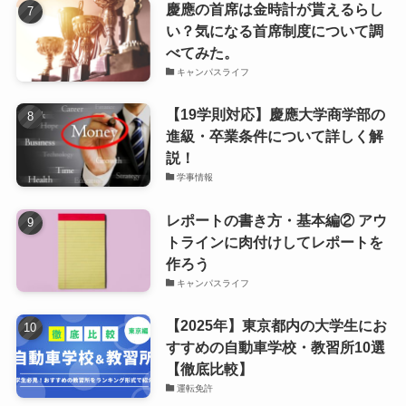
慶應の首席は金時計が貰えるらし
い？気になる首席制度について調
べてみた。
キャンパスライフ
【19学則対応】慶應大学商学部の
進級・卒業条件について詳しく解
説！
学事情報
レポートの書き方・基本編② アウ
トラインに肉付けしてレポートを
作ろう
キャンパスライフ
【2025年】東京都内の大学生にお
すすめの自動車学校・教習所10選
【徹底比較】
運転免許