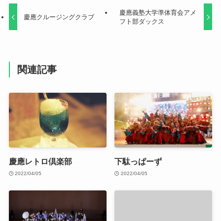
慶應義塾大学準体育会アメ
慶應クルージングクラブ
フト部ダックス
関連記事
慶應レトロ倶楽部
下駄っぱーず
2022/04/05
2022/04/05