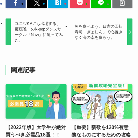
ユニ♡KPにも出場する、
魚を食べよう。日吉の回転
慶應唯一のK-popダンスサ
寿司「ぎょしん」で心置き
ークル「Navi」に迫ってみ
なく海の幸を食らう。
た。
関連記事
【2022年版】大学生が絶対
【重要】新歓を120%有意
買うべき必需品18選！！
義なものにするための攻略