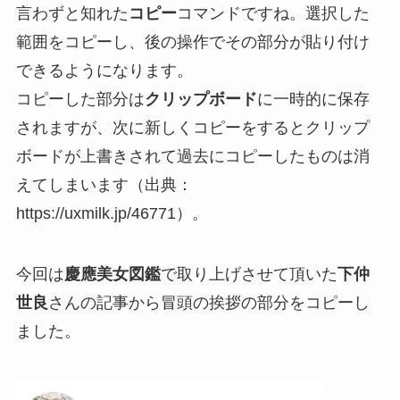
言わずと知れた
コピー
コマンドですね。選択した
範囲をコピーし、後の操作でその部分が貼り付け
できるようになります。
コピーした部分は
クリップボード
に一時的に保存
されますが、次に新しくコピーをするとクリップ
ボードが上書きされて過去にコピーしたものは消
えてしまいます（出典：
https://uxmilk.jp/46771）。
今回は
慶應美女図鑑
で取り上げさせて頂いた
下仲
世良
さんの記事から冒頭の挨拶の部分をコピーし
ました。