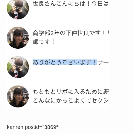
[kanren postid=”3869″]