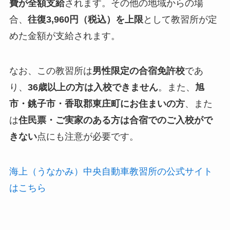
費が全額支給
されます。その他の地域からの場
合、
往復3,960円（税込）を上限
として教習所が定
めた金額が支給されます。
なお、この教習所は
男性限定の合宿免許校
であ
り、
36歳以上の方は入校できません
。また、
旭
市・銚子市・香取郡東庄町にお住まいの方
、また
は
住民票・ご実家のある方は合宿でのご入校がで
きない
点にも注意が必要です。
海上（うなかみ）中央自動車教習所の公式サイト
はこちら