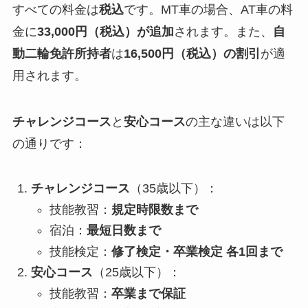
すべての料金は
税込
です。MT車の場合、AT車の料
金に
33,000円（税込）が追加
されます。また、
自
動二輪免許所持者
は
16,500円（税込）の割引
が適
用されます。
チャレンジコース
と
安心コース
の主な違いは以下
の通りです：
チャレンジコース
（35歳以下）：
技能教習：
規定時限数まで
宿泊：
最短日数まで
技能検定：
修了検定・卒業検定 各1回まで
安心コース
（25歳以下）：
技能教習：
卒業まで保証