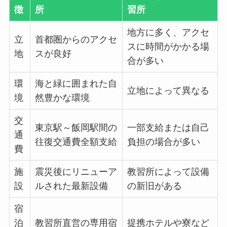
徴
所
習所
地方に多く、アクセ
立
首都圏からのアクセ
スに時間がかかる場
地
スが良好
合が多い
環
海と緑に囲まれた自
立地によって異なる
境
然豊かな環境
交
東京駅～飯岡駅間の
一部支給または自己
通
往復交通費全額支給
負担の場合が多い
費
施
震災後にリニューア
教習所によって設備
設
ルされた最新設備
の新旧がある
宿
泊
教習所直営の専用宿
提携ホテルや寮など