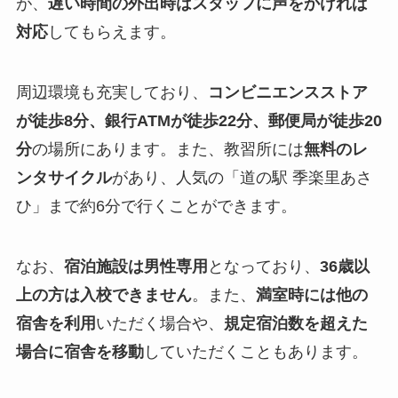
が、
遅い時間の外出時はスタッフに声をかければ
対応
してもらえます。
周辺環境も充実しており、
コンビニエンスストア
が徒歩8分、銀行ATMが徒歩22分、郵便局が徒歩20
分
の場所にあります。また、教習所には
無料のレ
ンタサイクル
があり、人気の「道の駅 季楽里あさ
ひ」まで約6分で行くことができます。
なお、
宿泊施設は男性専用
となっており、
36歳以
上の方は入校できません
。また、
満室時には他の
宿舎を利用
いただく場合や、
規定宿泊数を超えた
場合に宿舎を移動
していただくこともあります。