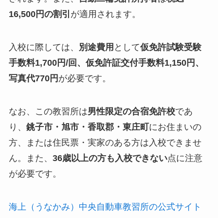
16,500円の割引
が適用されます。
入校に際しては、
別途費用
として
仮免許試験受験
手数料1,700円/回、仮免許証交付手数料1,150円、
写真代770円
が必要です。
なお、この教習所は
男性限定の合宿免許校
であ
り、
銚子市・旭市・香取郡・東庄町
にお住まいの
方、または住民票・実家のある方は入校できませ
ん。また、
36歳以上の方も入校できない
点に注意
が必要です。
海上（うなかみ）中央自動車教習所の公式サイト