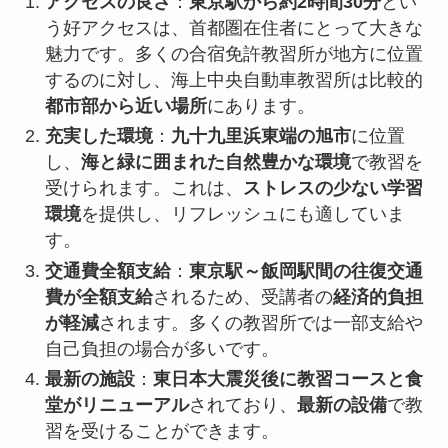
アクセスの良さ
：
東京駅から約2時間30分
とい
う好アクセスは、首都圏在住者にとって大きな
魅力です。多くの合宿免許教習所が地方に位置
するのに対し、海上中央自動車教習所は比較的
都市部から近い場所
にあります。
充実した環境
：
九十九里浜東端の旭市
に位置
し、
海と緑に囲まれた自然豊かな環境
で教習を
受けられます。これは、
ストレスの少ない学習
環境
を提供し、リフレッシュにも適していま
す。
交通費全額支給
：
東京駅～飯岡駅間の往復交通
費が全額支給
されるため、受講者の
経済的負担
が軽減
されます。多くの教習所では一部支給や
自己負担の場合が多いです。
最新の施設
：
東日本大震災後に教習コースと食
堂がリニューアル
されており、
最新の設備
で教
習を受けることができます。