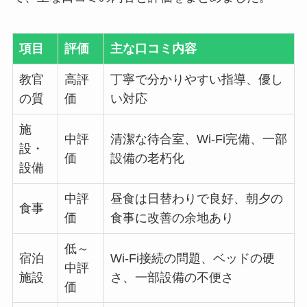
項目
評価
主な口コミ内容
教官
高評
丁寧で分かりやすい指導、優し
の質
価
い対応
施
中評
清潔な待合室、Wi-Fi完備、一部
設・
価
設備の老朽化
設備
中評
昼食は日替わりで良好、朝夕の
食事
価
食事に改善の余地あり
低～
宿泊
Wi-Fi接続の問題、ベッドの硬
中評
施設
さ、一部設備の不便さ
価