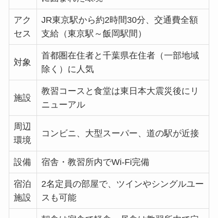
アク
JR東京駅から約2時間30分、交通費全額
セス
支給（東京駅～飯岡駅間）
首都圏在住者と千葉県在住者（一部地域
対象
除く）に人気
教習コースと食堂は東日本大震災後にリ
施設
ニューアル
周辺
コンビニ、大型スーパー、道の駅が近接
環境
設備
宿舎・教習所内でWi-Fi完備
宿泊
2名定員の部屋で、ツインやシングルユー
施設
スも可能