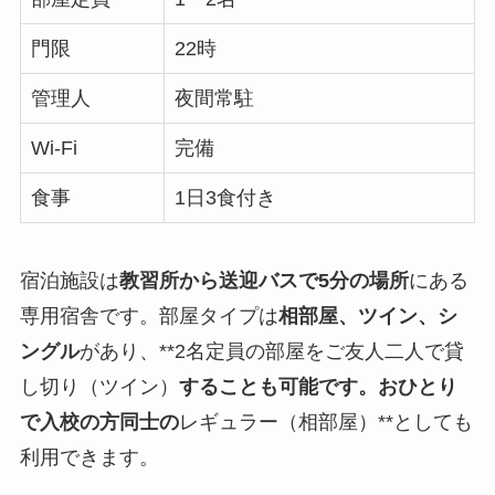
門限
22時
管理人
夜間常駐
Wi-Fi
完備
食事
1日3食付き
宿泊施設は
教習所から送迎バスで5分の場所
にある
専用宿舎です。部屋タイプは
相部屋、ツイン、シ
ングル
があり、**2名定員の部屋をご友人二人で貸
し切り（ツイン）
することも可能です。おひとり
で入校の方同士の
レギュラー（相部屋）**としても
利用できます。