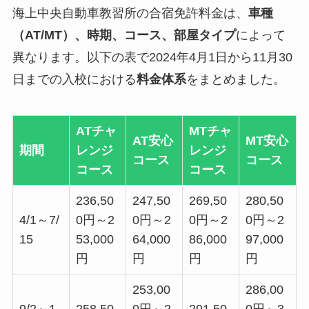
海上中央自動車教習所の合宿免許料金は、
車種
（AT/MT）、時期、コース、部屋タイプ
によって
異なります。以下の表で2024年4月1日から11月30
日までの入校における
料金体系
をまとめました。
ATチャ
MTチャ
AT安心
MT安心
期間
レンジ
レンジ
コース
コース
コース
コース
236,50
247,50
269,50
280,50
4/1～7/
0円～2
0円～2
0円～2
0円～2
15
53,000
64,000
86,000
97,000
円
円
円
円
253,00
286,00
9/2～1
258,50
0円～2
291,50
0円～3