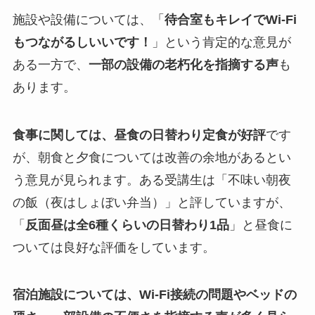
施設や設備については、「
待合室もキレイでWi-Fi
もつながるしいいです！
」という肯定的な意見が
ある一方で、
一部の設備の老朽化を指摘する声
も
あります。
食事に関しては、昼食の日替わり定食が好評
です
が、朝食と夕食については改善の余地があるとい
う意見が見られます。ある受講生は「不味い朝夜
の飯（夜はしょぼい弁当）」と評していますが、
「
反面昼は全6種くらいの日替わり1品
」と昼食に
ついては良好な評価をしています。
宿泊施設については、Wi-Fi接続の問題やベッドの