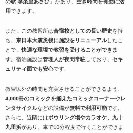
の駅 季楽里あさひ
」があり、
空き時間を有効に活
用
できます。
また、この教習所は
合宿校としての長い歴史
を持
ち、
東日本大震災後に施設をリニューアル
したこ
とで、
快適な環境で教習を受けることができま
す
。宿泊施設は
管理人が夜間常駐
しており、
セキ
ュリティ面でも安心
です。
教習以外の時間も充実させることができるよう、
4,000冊のコミックを揃えたコミックコーナー
や
レ
ンタサイクル
などの設備が
無料で利用可能
です。
さらに、近隣には
ボウリング場やカラオケ、九十
九里浜
があり、車で10分程度で行くことができま