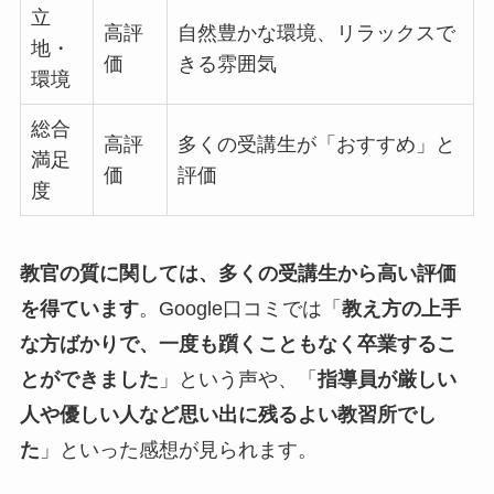
立
高評
自然豊かな環境、リラックスで
地・
価
きる雰囲気
環境
総合
高評
多くの受講生が「おすすめ」と
満足
価
評価
度
教官の質に関しては、多くの受講生から高い評価
を得ています
。Google口コミでは「
教え方の上手
な方ばかりで、一度も躓くこともなく卒業するこ
とができました
」という声や、「
指導員が厳しい
人や優しい人など思い出に残るよい教習所でし
た
」といった感想が見られます。