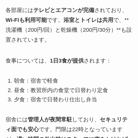
各部屋には
テレビとエアコンが完備
されており、
Wi-Fiも利用可能
です。
浴室とトイレは共用
で、**
洗濯機（200円/回）と乾燥機（200円/30分）**も設
置されています。
食事については、
1日3食が提供
されます：
朝食：宿舎で軽食
昼食：教習所内の食堂で日替わり定食
夕食：宿舎で日替わり仕出し弁当
宿舎には
管理人が夜間常駐
しており、
セキュリテ
ィ面でも安心
です。門限は22時となっています