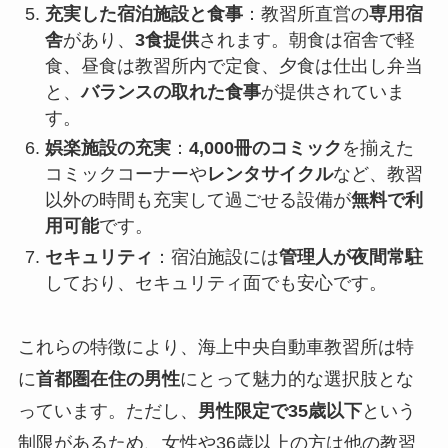
充実した宿泊施設と食事
：教習所直営の
専用宿
舎
があり、
3食提供
されます。朝食は宿舎で軽
食、昼食は教習所内で定食、夕食は仕出し弁当
と、
バランスの取れた食事
が提供されていま
す。
娯楽施設の充実
：
4,000冊のコミック
を揃えた
コミックコーナーや
レンタサイクル
など、教習
以外の時間も充実して過ごせる設備が
無料で利
用可能
です。
セキュリティ
：宿泊施設には
管理人が夜間常駐
しており、セキュリティ面でも安心です。
これらの特徴により、海上中央自動車教習所は特
に
首都圏在住の男性
にとって魅力的な選択肢とな
っています。ただし、
男性限定で35歳以下
という
制限があるため、女性や36歳以上の方は他の教習