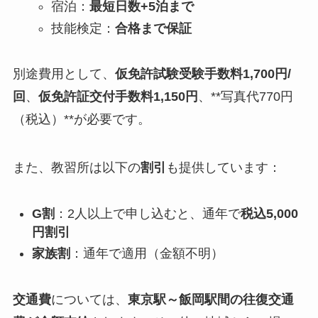
宿泊：
最短日数+5泊まで
技能検定：
合格まで保証
別途費用として、
仮免許試験受験手数料1,700円/
回
、
仮免許証交付手数料1,150円
、**写真代770円
（税込）**が必要です。
また、教習所は以下の
割引
も提供しています：
G割
：2人以上で申し込むと、通年で
税込5,000
円割引
家族割
：通年で適用（金額不明）
交通費
については、
東京駅～飯岡駅間の往復交通