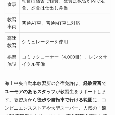
朝食は宿舎で軽食、昼食は教習所内で定
食事
食、夕食は仕出し弁当
教習
普通AT車、普通MT車に対応
車両
高速
シミュレーターを使用
教習
娯楽
コミックコーナー（4,000冊）、レンタサ
施設
イクル完備
海上中央自動車教習所の合宿免許は、
経験豊富で
ユーモアのあるスタッフ
が教習生をサポートしま
す。教習所から
徒歩や自転車で行ける範囲
に、コ
ンビニエンスストアや大型スーパー、人気の「
道