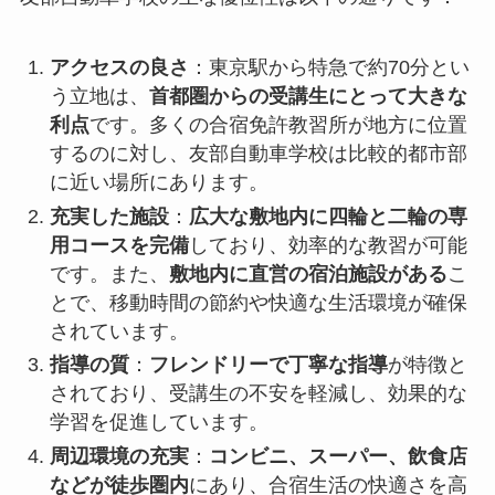
アクセスの良さ
：東京駅から特急で約70分とい
う立地は、
首都圏からの受講生にとって大きな
利点
です。多くの合宿免許教習所が地方に位置
するのに対し、友部自動車学校は比較的都市部
に近い場所にあります。
充実した施設
：
広大な敷地内に四輪と二輪の専
用コースを完備
しており、効率的な教習が可能
です。また、
敷地内に直営の宿泊施設がある
こ
とで、移動時間の節約や快適な生活環境が確保
されています。
指導の質
：
フレンドリーで丁寧な指導
が特徴と
されており、受講生の不安を軽減し、効果的な
学習を促進しています。
周辺環境の充実
：
コンビニ、スーパー、飲食店
などが徒歩圏内
にあり、合宿生活の快適さを高