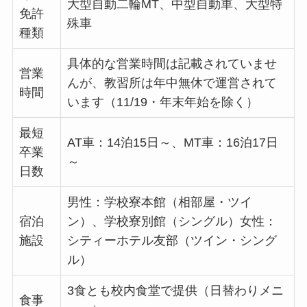
大型自動二輪MT、中型自動車、大型特
免許
殊車
種類
具体的な営業時間は記載されていませ
営業
んが、教習所は年中無休で運営されて
時間
います（11/19・年末年始を除く）
最短
AT車：14泊15日～、MT車：16泊17日
卒業
～
日数
男性：学校寮本館（相部屋・ツイ
宿泊
ン）、学校寮別館（シングル）女性：
施設
シティーホテル友部（ツイン・シング
ル）
3食とも校内食堂で提供（日替わりメニ
食事