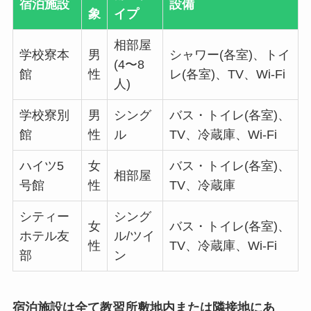
宿泊施設
設備
象
イプ
相部屋
学校寮本
男
シャワー(各室)、トイ
(4〜8
館
性
レ(各室)、TV、Wi-Fi
人)
学校寮別
男
シング
バス・トイレ(各室)、
館
性
ル
TV、冷蔵庫、Wi-Fi
ハイツ5
女
バス・トイレ(各室)、
相部屋
号館
性
TV、冷蔵庫
シティー
シング
女
バス・トイレ(各室)、
ホテル友
ル/ツイ
性
TV、冷蔵庫、Wi-Fi
部
ン
宿泊施設は全て教習所敷地内または隣接地にあ