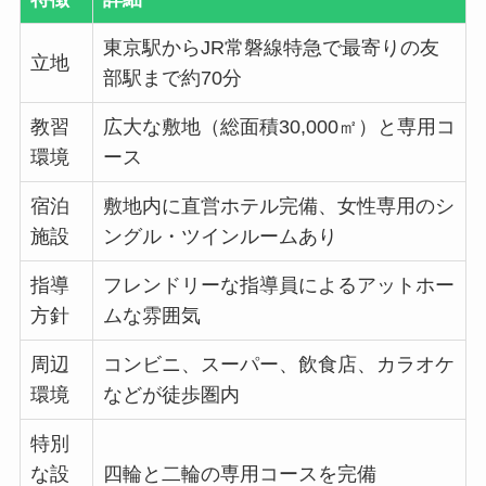
東京駅からJR常磐線特急で最寄りの友
立地
部駅まで約70分
教習
広大な敷地（総面積30,000㎡）と専用コ
環境
ース
宿泊
敷地内に直営ホテル完備、女性専用のシ
施設
ングル・ツインルームあり
指導
フレンドリーな指導員によるアットホー
方針
ムな雰囲気
周辺
コンビニ、スーパー、飲食店、カラオケ
環境
などが徒歩圏内
特別
な設
四輪と二輪の専用コースを完備