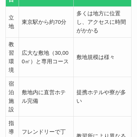
多くは地方に位置
立
東京駅から約70分
し、アクセスに時間
地
がかかる
教
習
広大な敷地（30,00
敷地規模は様々
環
0㎡）と専用コース
境
宿
泊
敷地内に直営ホテ
提携ホテルや寮が多
施
ル完備
い
設
指
導
フレンドリーで丁
教習所により異なる