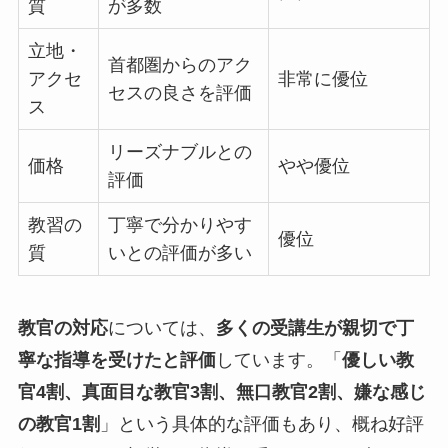
質
が多数
立地・
首都圏からのアク
アクセ
非常に優位
セスの良さを評価
ス
リーズナブルとの
価格
やや優位
評価
教習の
丁寧で分かりやす
優位
質
いとの評価が多い
教官の対応
については、
多くの受講生が親切で丁
寧な指導を受けたと評価
しています。「
優しい教
官4割、真面目な教官3割、無口教官2割、嫌な感じ
の教官1割
」という具体的な評価もあり、概ね好評