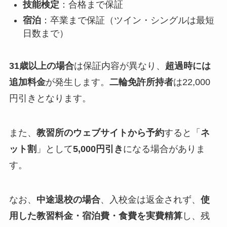
技能検定
：合格まで保証
宿泊
：卒業まで保証（ツイン・シングルは最短
日数まで）
31歳以上の場合
は保証内容が異なり、
超過時には
追加料金
が発生します。
二輪免許所持者
は22,000
円引きとなります。
また、
教習所のウェブサイトから予約
すると「
ネ
ット割
」として
5,000円引き
になる場合がありま
す。
なお、
中途退校の場合
、入校金は返金されず、
使
用した教習料金・宿泊費・食費を実費精算
し、残