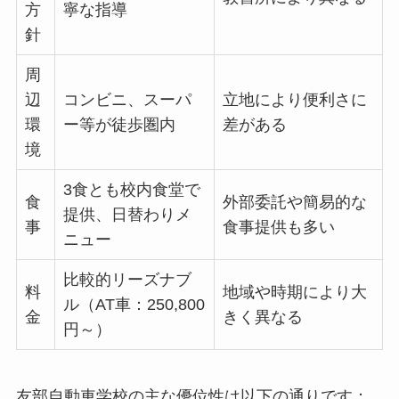
方
寧な指導
針
周
辺
コンビニ、スーパ
立地により便利さに
環
ー等が徒歩圏内
差がある
境
3食とも校内食堂で
食
外部委託や簡易的な
提供、日替わりメ
事
食事提供も多い
ニュー
比較的リーズナブ
料
地域や時期により大
ル（AT車：250,800
金
きく異なる
円～）
友部自動車学校の主な優位性は以下の通りです：