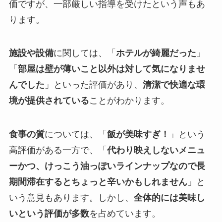
価ですが、一部厳しい指導を受けたという声もあ
ります。
施設や設備
に関しては、「
ホテルが綺麗だった
」
「
部屋は壁が薄いこと以外は対して気になりませ
んでした
」といった評価があり、
清潔で快適な環
境が提供されている
ことがわかります。
食事の質
については、「
飯が美味すぎ！
」という
高評価がある一方で、「
代わり映えしないメニュ
ーかつ、けっこう油っぽいラインナップなので長
期間滞在するとちょっと辛いかもしれません
」と
いう意見もあります。しかし、
全体的には美味し
いという評価が多数
を占めています。