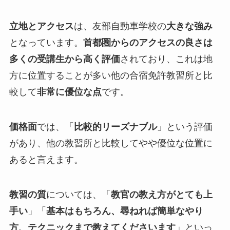
立地とアクセス
は、友部自動車学校の
大きな強み
となっています。
首都圏からのアクセスの良さは
多くの受講生から高く評価
されており、これは地
方に位置することが多い他の合宿免許教習所と比
較して
非常に優位な点
です。
価格面
では、「
比較的リーズナブル
」という評価
があり、他の教習所と比較してやや優位な位置に
あると言えます。
教習の質
については、「
教官の教え方がとても上
手い
」「
基本はもちろん、尋ねれば簡単なやり
方、テクニックまで教えてくださいます
」といっ