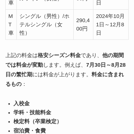
車
日
M
シングル（男性）/ホ
2024年10月
290,4
T
テルシングル（女
1日～12月8
00円
車
性）
日
上記の料金は
格安シーズン料金
であり、
他の期間
では料金が変動
します。例えば、
7月30日～8月28
日の繁忙期
には料金が上がります。
料金に含まれ
るもの
：
入校金
学科・技能料金
検定料（卒業検定）
宿泊費・食費