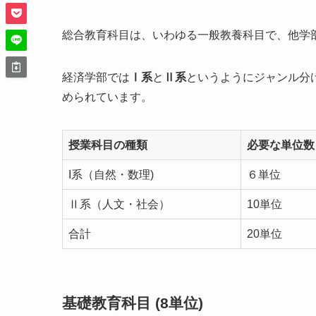
総合教育科目は、いわゆる一般教養科目で、他学
経済学部では
Ⅰ系
と
Ⅱ系
というようにジャンル分
められています。
授業科目の種類
必要な単位数
I系（自然・数理)
６単位
Ⅱ系（人文・社会）
10単位
合計
20単位
基礎教育科目 (8単位)