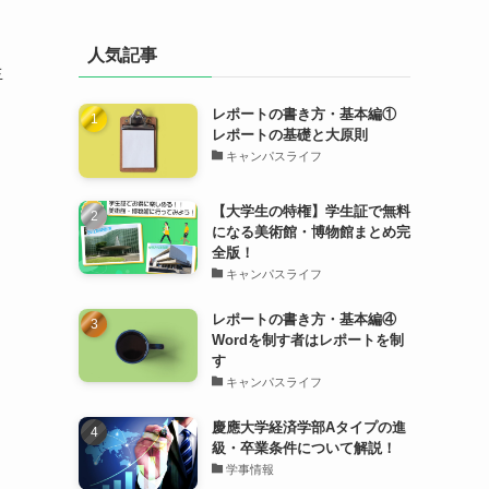
人気記事
生
レポートの書き方・基本編①
レポートの基礎と大原則
キャンパスライフ
【大学生の特権】学生証で無料
になる美術館・博物館まとめ完
全版！
キャンパスライフ
レポートの書き方・基本編④
Wordを制す者はレポートを制
す
キャンパスライフ
慶應大学経済学部Aタイプの進
級・卒業条件について解説！
学事情報