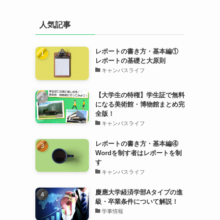
人気記事
レポートの書き方・基本編①
レポートの基礎と大原則
キャンパスライフ
【大学生の特権】学生証で無料
になる美術館・博物館まとめ完
全版！
キャンパスライフ
レポートの書き方・基本編④
Wordを制す者はレポートを制
す
キャンパスライフ
慶應大学経済学部Aタイプの進
級・卒業条件について解説！
学事情報