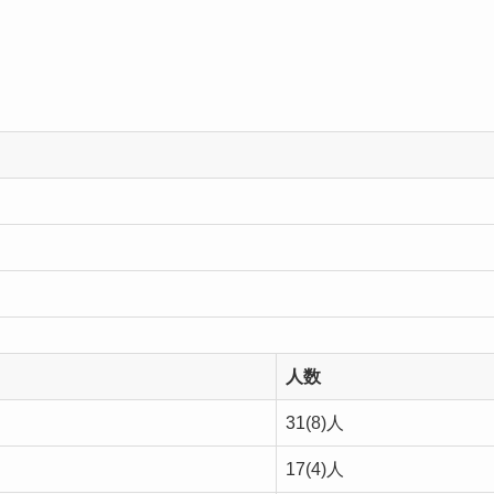
人数
31(8)人
17(4)人