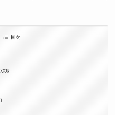
目次
の意味
由