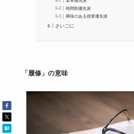
楽単優先派
時間割優先派
興味のある授業優先派
さいごに
「
履修
」
の意味