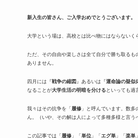
新入生の皆さん、ご入学おめでとうございます。
大学という場は、高校とは比べ物にはならないく
ただ、その自由や楽しさは全て自分で勝ち取るも
ありません。
四月には『
戦争の縮図
』あるいは『
運命論の疑似
なることが
大学生活の明暗を分ける
といっても過
我々はその抗争を「
履修
」と呼んでいます。数多
ん。（いや、その解は人によって多種多様と言う
この記事では「
履修
」「
単位
」「
エグ単
」「
楽単