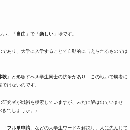
らい、「
自由
」で「
楽しい
」場です。
のであり、大学に入学することで自動的に与えられるものでは
体験
』と形容すべき学生同士の抗争があり、この戦いで勝者に
言ではないのです。
の研究者が戦術を模索していますが、未だに解は出ていませ
べきでしょうか。）
」「
フル単申請
」などの大学生ワードを解説し、人に先んじて