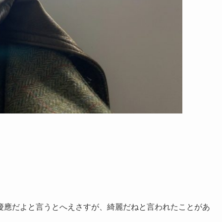
慶應だよと言うとへえさすが、綺麗だねと言われたことがあ