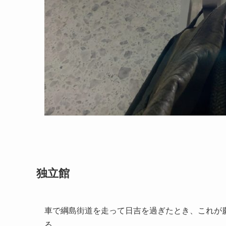
独立館
車で綱島街道を走って日吉を過ぎたとき、これが
る。