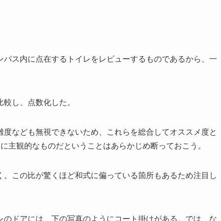
ンパス内に点在するトイレをレビューするものであるから、一
比較し、点数化した。
雑度なども無視できないため、これらを総合してオススメ度と
常に主観的なものだということはあらかじめ断っておこう。
く。この比が驚くほど和式に偏っている箇所もあるため注目し
レのドアには、下の写真のようにコート掛けがある。では、な