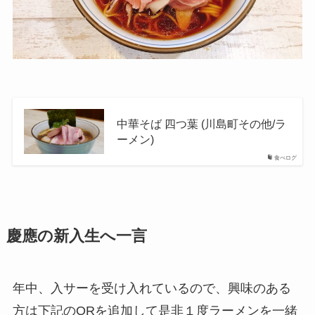
中華そば 四つ葉 (川島町その他/ラ
ーメン)
食べログ
慶應の新入生へ一言
年中、入サーを受け入れているので、興味のある
方は下記のQRを追加して是非１度ラーメンを一緒