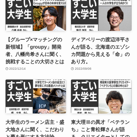
【グループ×マッチングの
ディアベリーの渡辺洋平さ
新領域】「groupy」開発
んが語る、北海道のエゾシ
者、八幡尚希さんに聞く、
カ問題から見える「命」の
挑戦することの大切さとは
あり方。
2022/12/14
2022/09/06
大学生のラーメン店主・盛
東大理Ⅲの異才「ベテラン
大地さんに聞く、こだわり
ち」こと青松輝さんが語
と夢を形にする方法論
る、クリエイターとしての