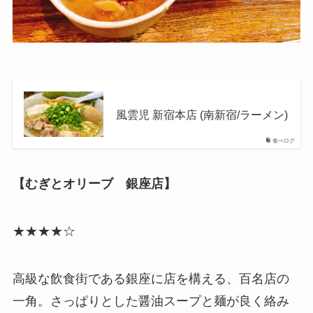
風雲児 新宿本店 (南新宿/ラーメン)
食べログ
【むぎとオリーブ 銀座店】
★★★★☆
高級な飲食街である銀座に店を構える、百名店の
一角。さっぱりとした醤油スープと麺が良く絡み