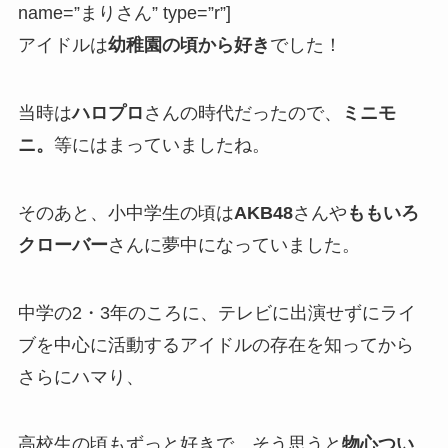
name=”まりさん” type=”r”]
アイドルは
幼稚園の頃から好き
でした！
当時は
ハロプロ
さんの時代だったので、
ミニモ
ニ。
等にはまっていましたね。
そのあと、小中学生の頃は
AKB48
さんや
ももいろ
クローバー
さんに夢中になっていました。
中学の2・3年のころに、テレビに出演せずにライ
ブを中心に活動するアイドルの存在を知ってから
さらにハマり、
高校生の頃もずっと好きで、そう思うと
物心つい