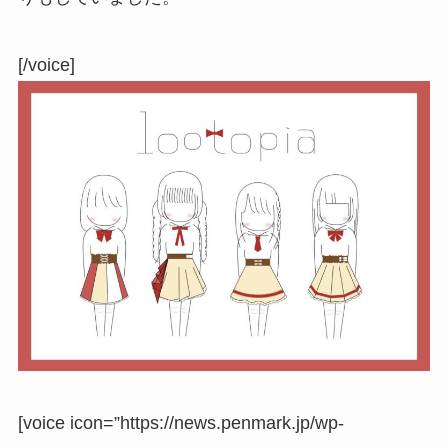
[/voice]
[voice icon=”https://news.penmark.jp/wp-