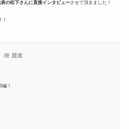
代表の松下さんに直接インタビュー
させて頂きました！
す！
目次
」
0編！