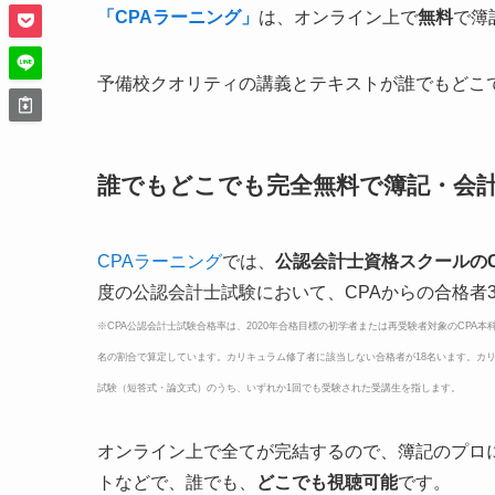
「CPAラーニング」
は、オンライン上で
無料
で簿
予備校クオリティの講義とテキストが誰でもどこ
誰でもどこでも完全無料で簿記・会
CPAラーニング
では、
公認会計士資格スクールの
度の公認会計士試験において、CPAからの合格者
※CPA公認会計士試験合格率は、2020年合格目標の初学者または再受験者対象のCPA
名の割合で算定しています。カリキュラム修了者に該当しない合格者が18名います。カリキ
試験（短答式・論文式）のうち、いずれか1回でも受験された受講生を指します。
オンライン上で全てが完結するので、簿記のプロ
トなどで、誰でも、
どこでも視聴可能
です。