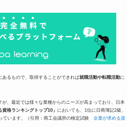
にあるもので、取得することができれば
就職活動や転職活動
に
すが、最近では様々な業種からのニーズが高まっており、日本
る資格ランキングトップ10」
においても、1位に日商簿記2級、
なっています。（引用：商工会議所の検定試験
企業が求める資