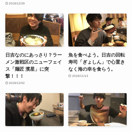
2018/12/29
日吉なのにあっさり？ラー
魚を食べよう。日吉の回転
メン激戦区のニューフェイ
寿司「ぎょしん」で心置き
ス「麺匠 濱星」に突
なく海の幸を食らう。
撃！！！
2018/11/13
2018/12/02