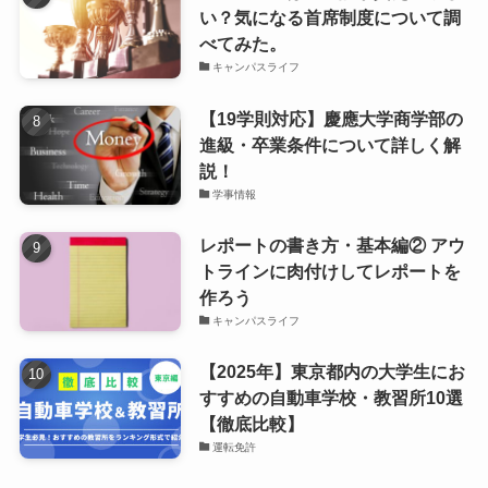
い？気になる首席制度について調
べてみた。
キャンパスライフ
【19学則対応】慶應大学商学部の
進級・卒業条件について詳しく解
説！
学事情報
レポートの書き方・基本編② アウ
トラインに肉付けしてレポートを
作ろう
キャンパスライフ
【2025年】東京都内の大学生にお
すすめの自動車学校・教習所10選
【徹底比較】
運転免許