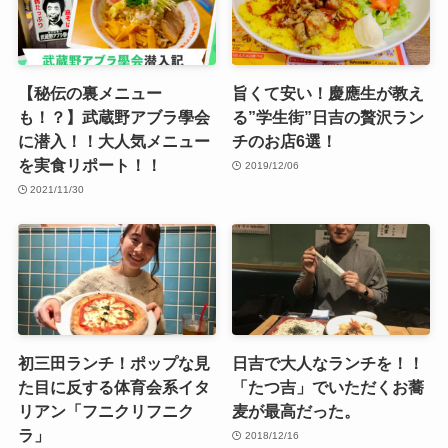
【秘伝の裏メニュー
旨くて安い！慶應生が教え
も！？】武蔵野アブラ學会
る”学生街”日吉の贅沢ラン
に潜入！！大人気メニュー
チのお店6選！
を実食リポート！！
2019/12/06
2021/11/30
初三田ランチ！ポップな見
日吉で大人なランチを！！
た目に反する体育会系イタ
「たつ吉」でいただくお蕎
リアン「フニクリフニク
麦が最高だった。
ラ」
2018/12/16