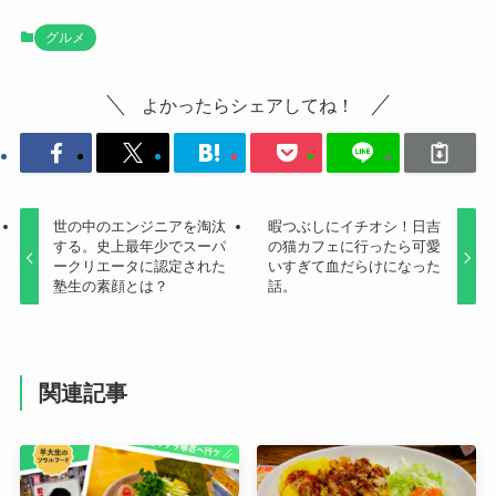
グルメ
よかったらシェアしてね！
世の中のエンジニアを淘汰
暇つぶしにイチオシ！日吉
する。史上最年少でスーパ
の猫カフェに行ったら可愛
ークリエータに認定された
いすぎて血だらけになった
塾生の素顔とは？
話。
関連記事