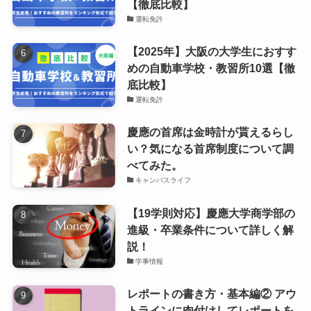
【徹底比較】
運転免許
【2025年】大阪の大学生におすす
めの自動車学校・教習所10選【徹
底比較】
運転免許
慶應の首席は金時計が貰えるらし
い？気になる首席制度について調
べてみた。
キャンパスライフ
【19学則対応】慶應大学商学部の
進級・卒業条件について詳しく解
説！
学事情報
レポートの書き方・基本編② アウ
トラインに肉付けしてレポートを