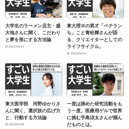
大学生のラーメン店主・盛
東大理Ⅲの異才「ベテラン
大地さんに聞く、こだわり
ち」こと青松輝さんが語
と夢を形にする方法論
る、クリエイターとしての
ライフサイクル。
2022/06/13
2022/04/14
東大医学部 河野ゆかりさ
一度は諦めた研究活動をも
んに聞く、選択肢の広げ方
う一度。医療用ゲルで世界
と、行動する方法論
に挑む手島涼太さんが掴ん
だものとは。
2022/03/28