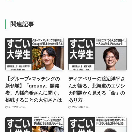
関連記事
【グループ×マッチングの
ディアベリーの渡辺洋平さ
新領域】「groupy」開発
んが語る、北海道のエゾシ
者、八幡尚希さんに聞く、
カ問題から見える「命」の
挑戦することの大切さとは
あり方。
2022/12/14
2022/09/06